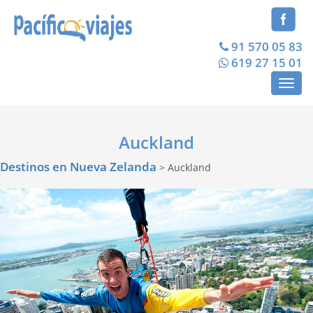
91 570 05 83
619 27 15 01
Toggl
navig
Auckland
Destinos en Nueva Zelanda
> Auckland