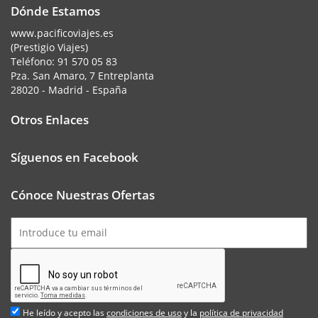
Dónde Estamos
www.pacificoviajes.es
(Prestigio Viajes)
Teléfono:
91 570 05 83
Pza. San Amaro, 7 Entreplanta
28020 - Madrid - España
Otros Enlaces
Síguenos en Facebook
Cónoce Nuestras Ofertas
He leído y acepto las
condiciones de uso
y la
política de privacidad