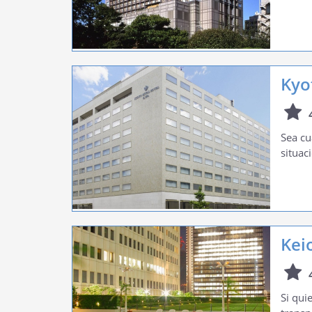
Kyo
Sea cu
situac
Kei
Si qui