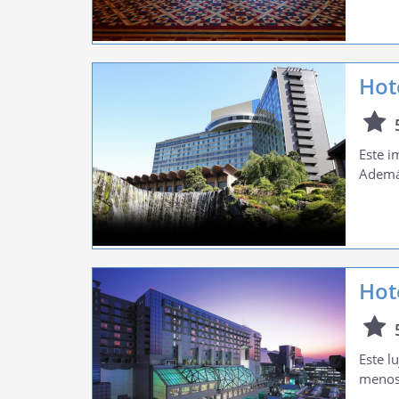
Hot
Este i
Además
Hot
Este l
menos 