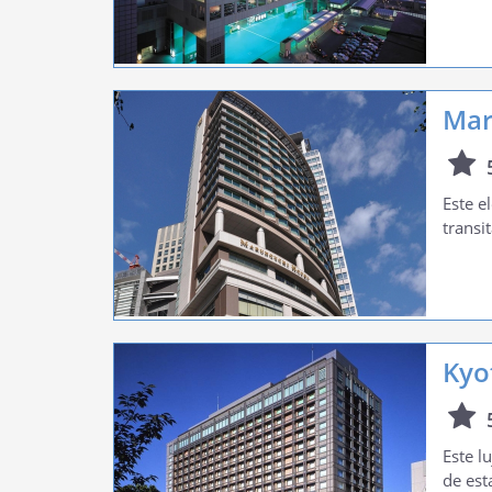
Mar
Este e
transi
Kyo
Este l
de est