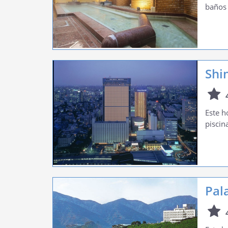
baños 
Shi
Este h
piscin
Pal