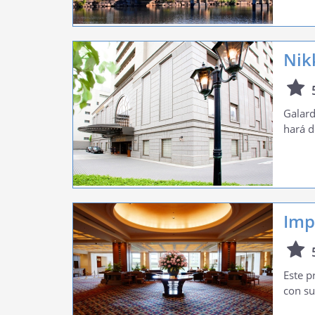
Nik
Galard
hará d
Imp
Este p
con su