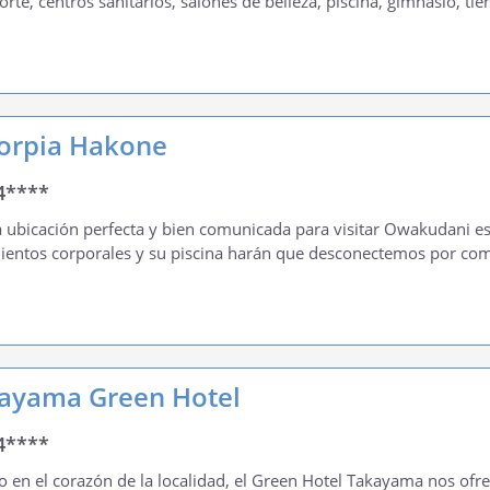
orte, centros sanitarios, salones de belleza, piscina, gimnasio, tie
orpia Hakone
4****
 ubicación perfecta y bien comunicada para visitar Owakudani es
ientos corporales y su piscina harán que desconectemos por comp
ayama Green Hotel
4****
o en el corazón de la localidad, el Green Hotel Takayama nos of