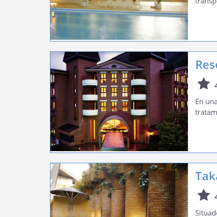
transp
Res
En una
tratam
Tak
Situad