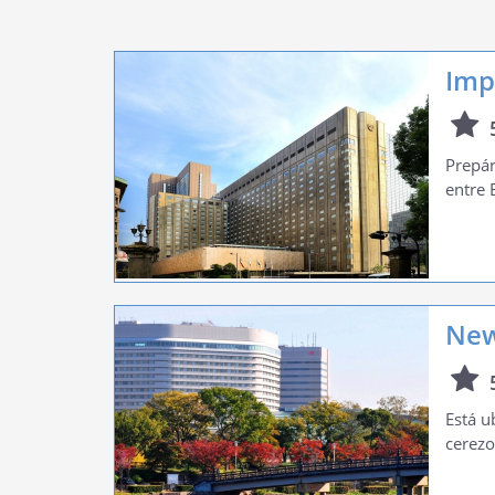
Imp
Prepár
entre 
New
Está u
cerezo